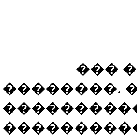
��� 
��������. 
����������
����������